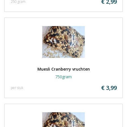
€ 2,99
250 gram
Muesli Cranberry vruchten
750gram
€ 3,99
per stuk