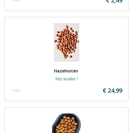
€ 2,49
1 kilo
Hazelnoten 
Kilo knaller !
€ 24,99
1 kilo