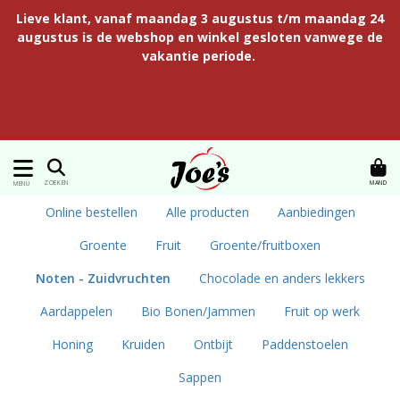
Lieve klant, vanaf maandag 3 augustus t/m maandag 24
augustus is de webshop en winkel gesloten vanwege de
vakantie periode.
MAND
ZOEKEN
MENU
Online bestellen
Alle producten
Aanbiedingen
Groente
Fruit
Groente/fruitboxen
Noten - Zuidvruchten
Chocolade en anders lekkers
Aardappelen
Bio Bonen/Jammen
Fruit op werk
Honing
Kruiden
Ontbijt
Paddenstoelen
Sappen