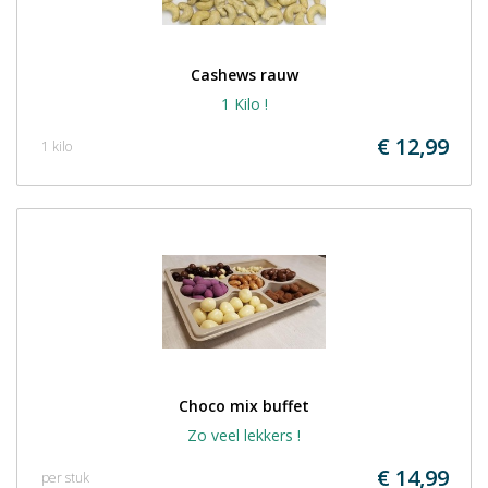
Cashews rauw
1 Kilo !
€ 12,99
1 kilo
Choco mix buffet
Zo veel lekkers !
€ 14,99
per stuk