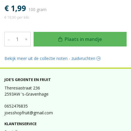
€ 1,99
100 gram
€ 19,90 per kilo
Plaats in mandje
–
+
Bekijk meer uit de collectie noten - zuidvruchten
JOE'S GROENTE EN FRUIT
Theresiastraat 236
2593AW 's-Gravenhage
0652476835
joesshopfruit@gmail.com
KLANTENSERVICE