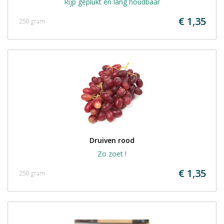
Rijp geplukt en lang houdbaar
€ 1,35
250 gram
Druiven rood
Zo zoet !
€ 1,35
250 gram