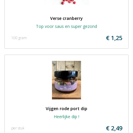
Verse cranberry
Top voor saus en super gezond
€ 1,25
100 gram
Vijgen rode port dip
Heerlijke dip !
€ 2,49
per stuk