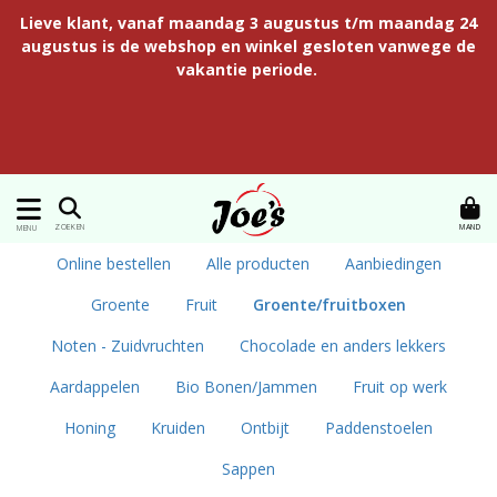
Lieve klant, vanaf maandag 3 augustus t/m maandag 24
augustus is de webshop en winkel gesloten vanwege de
vakantie periode.
MAND
ZOEKEN
MENU
Online bestellen
Alle producten
Aanbiedingen
Groente
Fruit
Groente/fruitboxen
Noten - Zuidvruchten
Chocolade en anders lekkers
Aardappelen
Bio Bonen/Jammen
Fruit op werk
Honing
Kruiden
Ontbijt
Paddenstoelen
Sappen