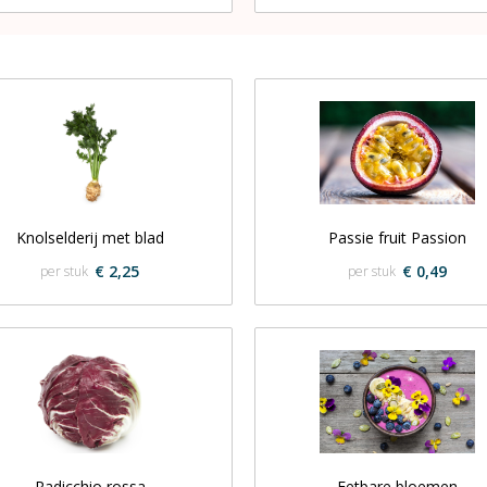
Knolselderij met blad
Passie fruit Passion
€ 2,25
€ 0,49
per stuk
per stuk
Radicchio rossa
Eetbare bloemen