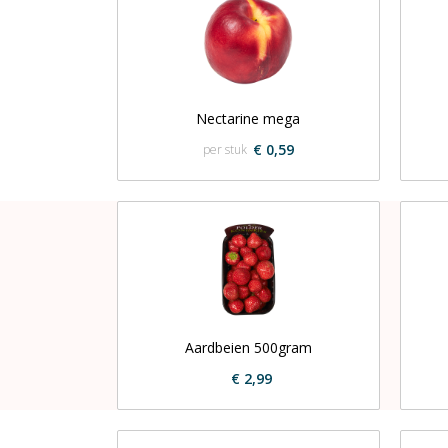
Nectarine mega
€ 0,59
per stuk
Aardbeien 500gram
€ 2,99