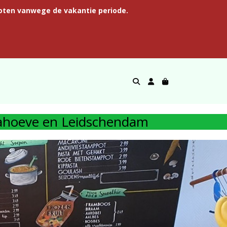
oten vanwege de vakantie periode.
riahoeve en Leidschendam