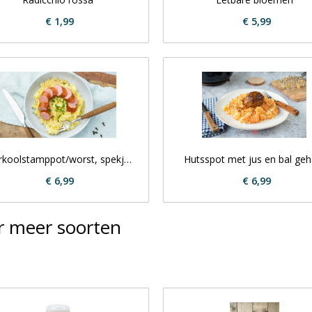
€ 1,99
€ 5,99
koolstamppot/worst, spekjes 
Hutsspot met jus en bal geh
en uitjes met jus
€ 6,99
€ 6,99
 meer soorten