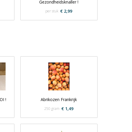
Gezondheidsknaller !
€ 2,99
per stuk
OI !
Abrikozen Frankrijk
€ 1,49
250 gram