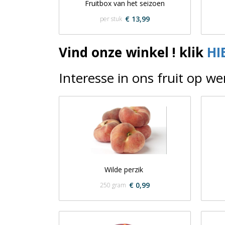
Fruitbox van het seizoen
€ 13,99
per stuk
Vind onze winkel ! klik
HI
Interesse in ons fruit op we
Wilde perzik 
€ 0,99
250 gram