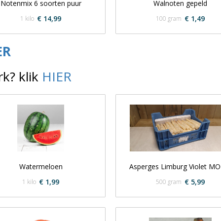
Notenmix 6 soorten puur
Walnoten gepeld
€ 14,99
€ 1,49
1 kilo
100 gram
ER
rk? klik
HIER
Watermeloen
Asperges Limburg Violet MO
€ 1,99
€ 5,99
1 kilo
500 gram