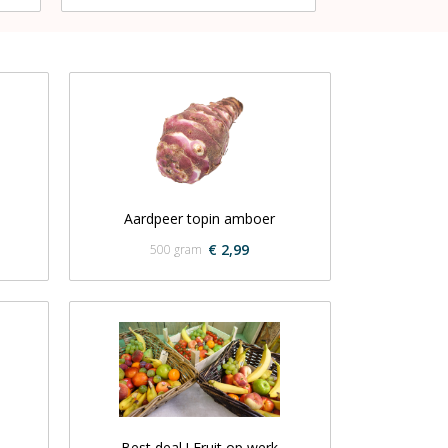
Aardpeer topin amboer
€ 2,99
500 gram
Best deal ! Fruit op werk