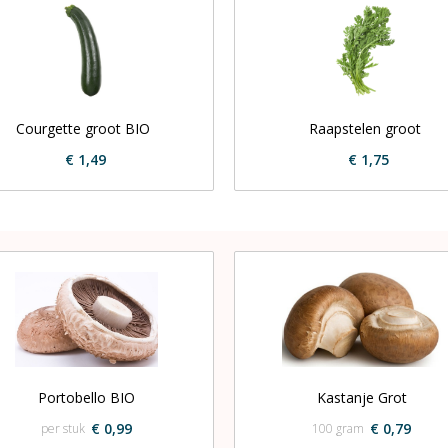
Courgette groot BIO
Raapstelen groot
€ 1,49
€ 1,75
Portobello BIO
Kastanje Grot
€ 0,99
€ 0,79
per stuk
100 gram