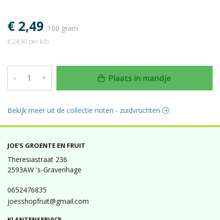
€ 2,49
100 gram
€ 24,90 per kilo
Plaats in mandje
–
+
Bekijk meer uit de collectie noten - zuidvruchten
JOE'S GROENTE EN FRUIT
Theresiastraat 236
2593AW 's-Gravenhage
0652476835
joesshopfruit@gmail.com
KLANTENSERVICE