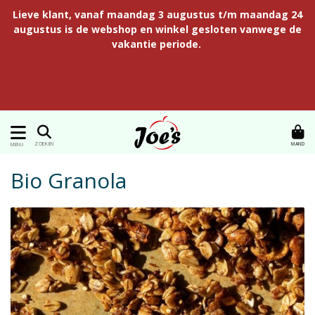
Lieve klant, vanaf maandag 3 augustus t/m maandag 24
augustus is de webshop en winkel gesloten vanwege de
vakantie periode.
MAND
ZOEKEN
MENU
Bio Granola