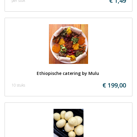
€ 1,49
per stuk
Ethiopische catering by Mulu 
€ 199,00
10 stuks