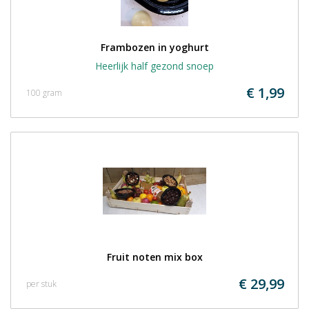
Frambozen in yoghurt
Heerlijk half gezond snoep
€ 1,99
100 gram
Fruit noten mix box
€ 29,99
per stuk