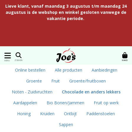
Lieve klant, vanaf maandag 3 augustus t/m maandag 24
augustus is de webshop en winkel gesloten vanwege de
vakantie periode.
MAND
ZOEKEN
MENU
Online bestellen
Alle producten
Aanbiedingen
Groente
Fruit
Groente/fruitboxen
Noten - Zuidvruchten
Chocolade en anders lekkers
Aardappelen
Bio Bonen/Jammen
Fruit op werk
Honing
Kruiden
Ontbijt
Paddenstoelen
Sappen