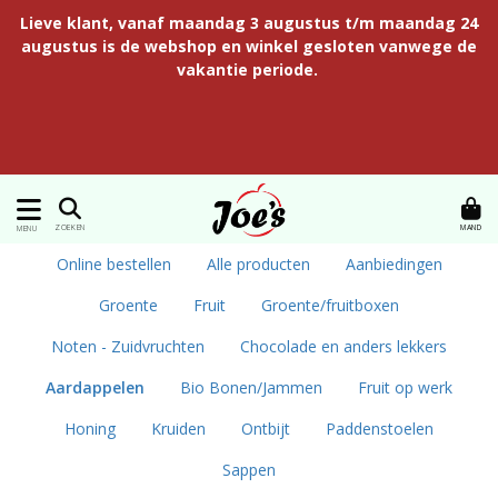
Lieve klant, vanaf maandag 3 augustus t/m maandag 24
augustus is de webshop en winkel gesloten vanwege de
vakantie periode.
MAND
ZOEKEN
MENU
Online bestellen
Alle producten
Aanbiedingen
Groente
Fruit
Groente/fruitboxen
Noten - Zuidvruchten
Chocolade en anders lekkers
Aardappelen
Bio Bonen/Jammen
Fruit op werk
Honing
Kruiden
Ontbijt
Paddenstoelen
Sappen