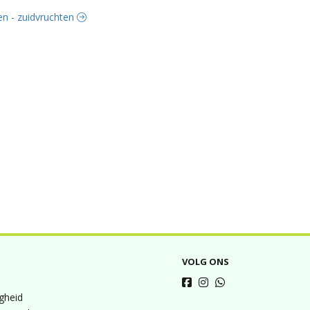
ten - zuidvruchten
VOLG ONS
igheid