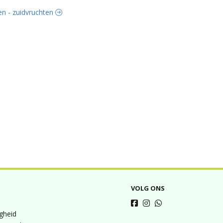
ten - zuidvruchten
VOLG ONS
igheid