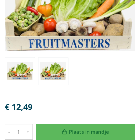
€ 12,49
Plaats in mandje
–
+