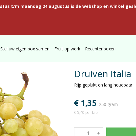
ustus t/m maandag 24 augustus is de webshop en winkel gesl
Stel uw eigen box samen
Fruit op werk
Receptenboxen
Druiven Italia
Rijp geplukt en lang houdbaar
€ 1,35
250 gram
€ 5,40 per kilo
–
+