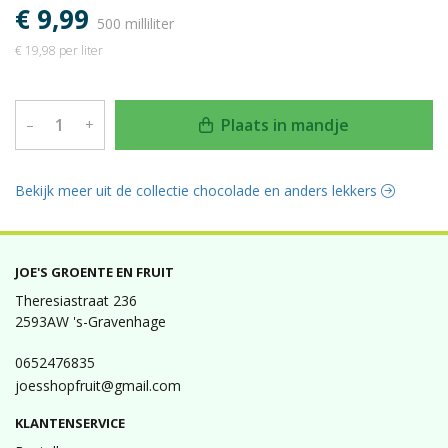
€ 9,99
500 milliliter
€ 19,98 per liter
Plaats in mandje
–
+
Bekijk meer uit de collectie chocolade en anders lekkers
JOE'S GROENTE EN FRUIT
Theresiastraat 236
2593AW 's-Gravenhage
0652476835
joesshopfruit@gmail.com
KLANTENSERVICE