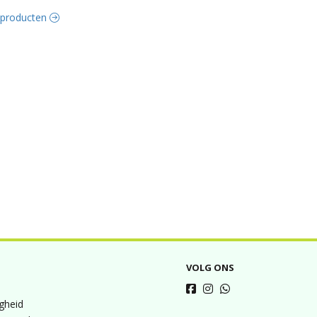
e producten
VOLG ONS
igheid