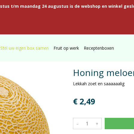
ustus t/m maandag 24 augustus is de webshop en winkel gesl
Stel uw eigen box samen
Fruit op werk
Receptenboxen
Honing meloe
Lekkah zoet en saaaaaalig
€ 2,49
–
+