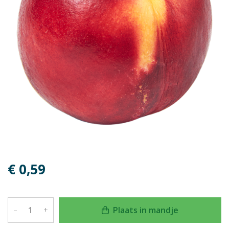
€ 0,59
Plaats in mandje
–
+