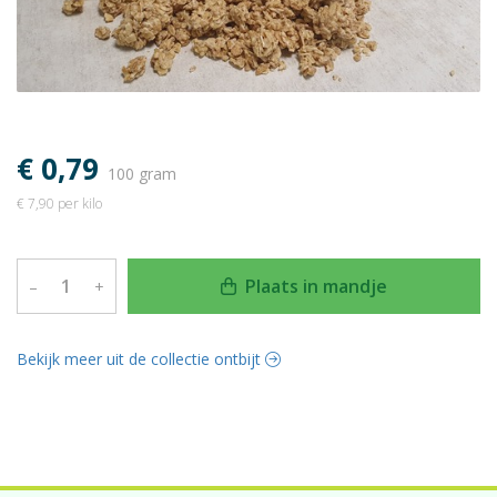
€ 0,79
100 gram
€ 7,90 per kilo
Plaats in mandje
–
+
Bekijk meer uit de collectie ontbijt