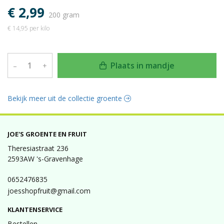
€ 2,99
200 gram
€ 14,95 per kilo
Plaats in mandje
–
+
Bekijk meer uit de collectie groente
JOE'S GROENTE EN FRUIT
Theresiastraat 236
2593AW 's-Gravenhage
0652476835
joesshopfruit@gmail.com
KLANTENSERVICE
Bestellen