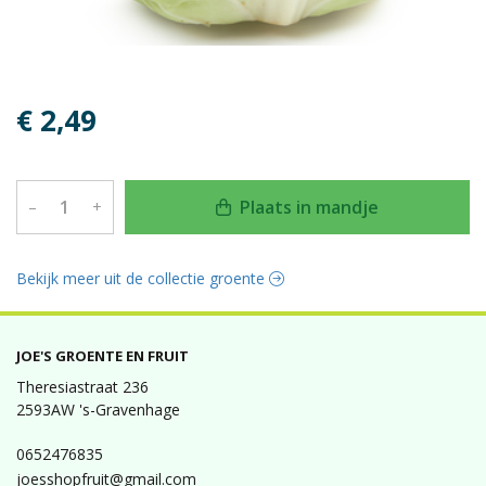
€ 2,49
Plaats in mandje
–
+
Bekijk meer uit de collectie groente
JOE'S GROENTE EN FRUIT
Theresiastraat 236
2593AW 's-Gravenhage
0652476835
joesshopfruit@gmail.com