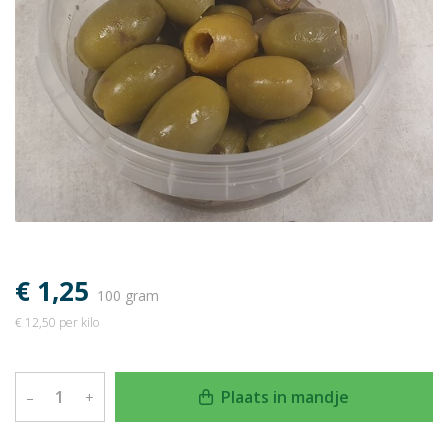
€ 1,25
100 gram
€ 12,50 per kilo
Plaats in mandje
–
+