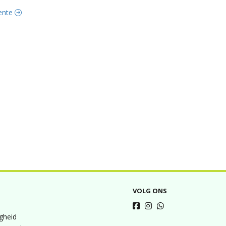
oente
VOLG ONS
igheid