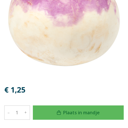
€ 1,25
Plaats in mandje
–
+