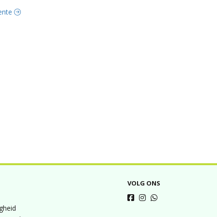
oente
VOLG ONS
igheid