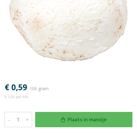
€ 0,59
100 gram
€ 5,90 per kilo
Plaats in mandje
–
+