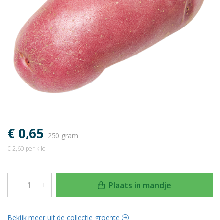
€ 0,65
250 gram
€ 2,60 per kilo
Plaats in mandje
–
+
Bekijk meer uit de collectie groente