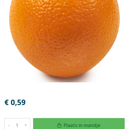
€ 0,59
Plaats in mandje
–
+