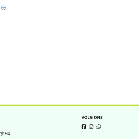
t
VOLG ONS
igheid