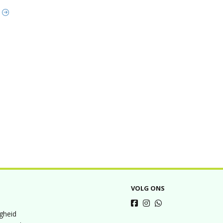
t
VOLG ONS
igheid