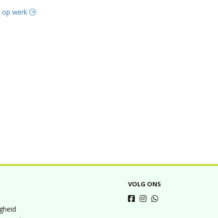
it op werk
VOLG ONS
igheid