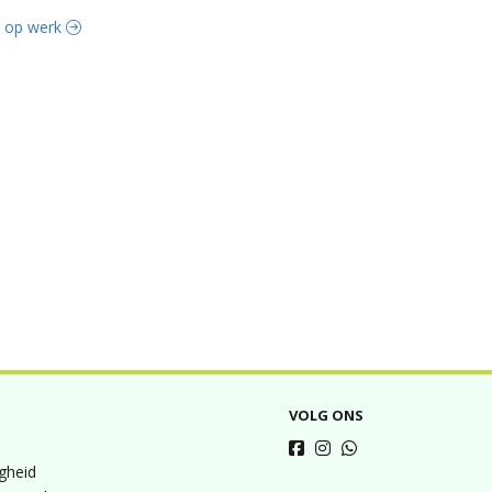
it op werk
VOLG ONS
igheid