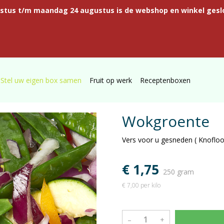
ustus t/m maandag 24 augustus is de webshop en winkel gesl
Stel uw eigen box samen
Fruit op werk
Receptenboxen
Wokgroente
Vers voor u gesneden ( Knoflook
€ 1,75
250 gram
€ 7,00 per kilo
–
+