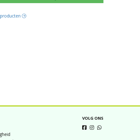
e producten
VOLG ONS
igheid