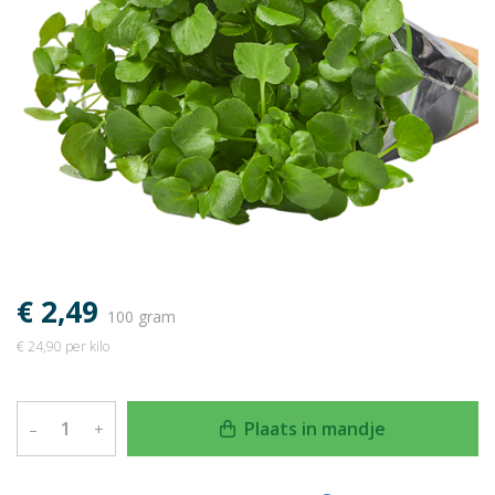
€ 2,49
100 gram
€ 24,90 per kilo
Plaats in mandje
–
+