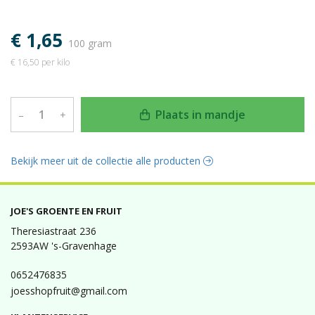
€ 1,65
100 gram
€ 16,50 per kilo
Plaats in mandje
–
+
Bekijk meer uit de collectie alle producten
JOE'S GROENTE EN FRUIT
Theresiastraat 236
2593AW 's-Gravenhage
0652476835
joesshopfruit@gmail.com