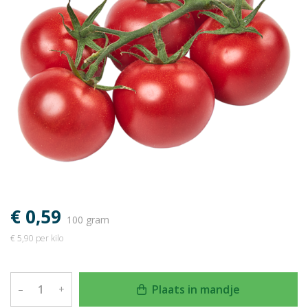
€ 0,59
100 gram
€ 5,90 per kilo
Plaats in mandje
–
+