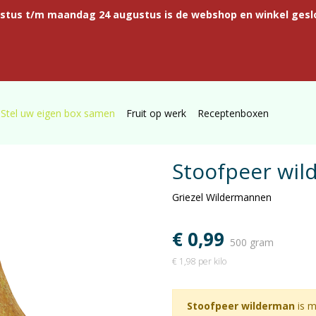
ustus t/m maandag 24 augustus is de webshop en winkel gesl
Stel uw eigen box samen
Fruit op werk
Receptenboxen
Stoofpeer wi
Griezel Wildermannen
€ 0,99
500 gram
€ 1,98 per kilo
Stoofpeer wilderman
is m