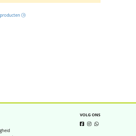
e producten
VOLG ONS
igheid