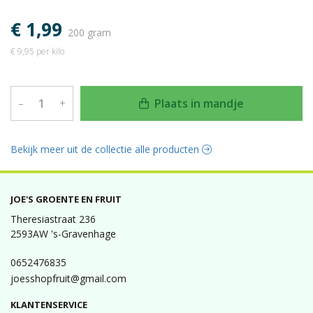
€ 1,99
200 gram
€ 9,95 per kilo
Plaats in mandje
–
+
Bekijk meer uit de collectie alle producten
JOE'S GROENTE EN FRUIT
Theresiastraat 236
2593AW 's-Gravenhage
0652476835
joesshopfruit@gmail.com
KLANTENSERVICE