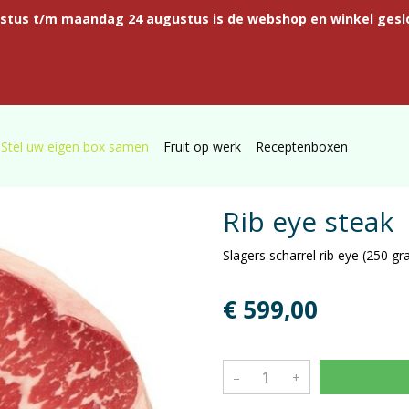
ustus t/m maandag 24 augustus is de webshop en winkel gesl
Stel uw eigen box samen
Fruit op werk
Receptenboxen
Rib eye steak
Slagers scharrel rib eye (250 g
€ 599,00
–
+