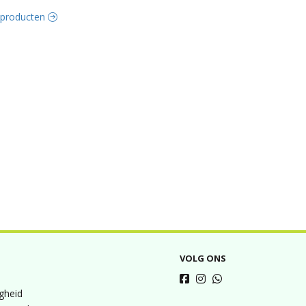
e producten
VOLG ONS
igheid