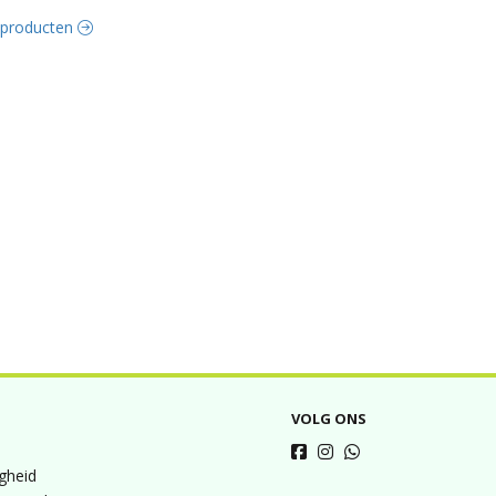
e producten
VOLG ONS
igheid