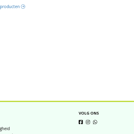
e producten
VOLG ONS
igheid