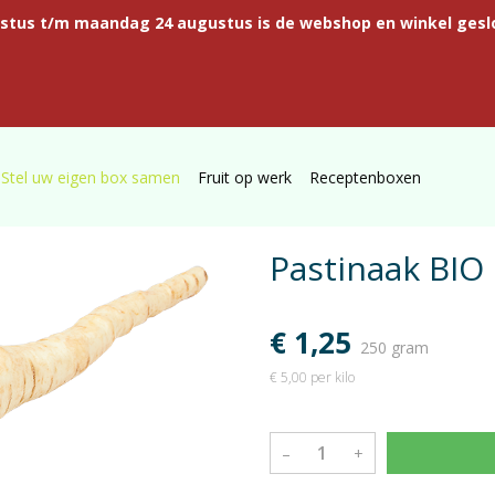
ustus t/m maandag 24 augustus is de webshop en winkel gesl
Stel uw eigen box samen
Fruit op werk
Receptenboxen
Pastinaak BIO
€ 1,25
250 gram
€ 5,00 per kilo
–
+