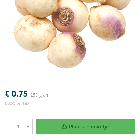
€ 0,75
250 gram
€ 3,00 per kilo
Plaats in mandje
–
+