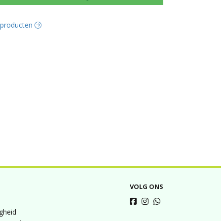
e producten
VOLG ONS
igheid