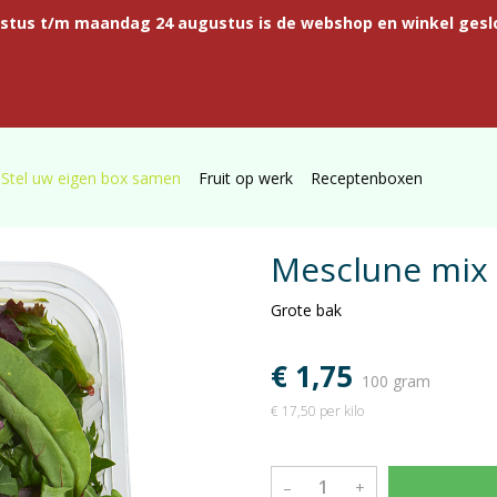
ustus t/m maandag 24 augustus is de webshop en winkel gesl
Stel uw eigen box samen
Fruit op werk
Receptenboxen
Mesclune mix 
Grote bak
€ 1,75
100 gram
€ 17,50 per kilo
–
+