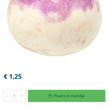
€ 1,25
Plaats in mandje
–
+