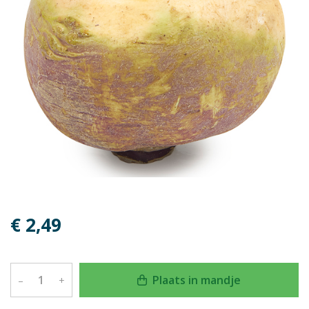
€ 2,49
Plaats in mandje
–
+