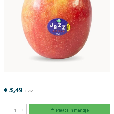
€ 3,49
1 kilo
Plaats in mandje
–
+