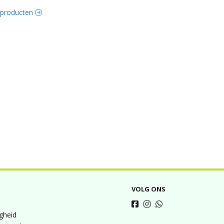
e producten
VOLG ONS
igheid