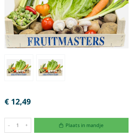
€ 12,49
Plaats in mandje
–
+