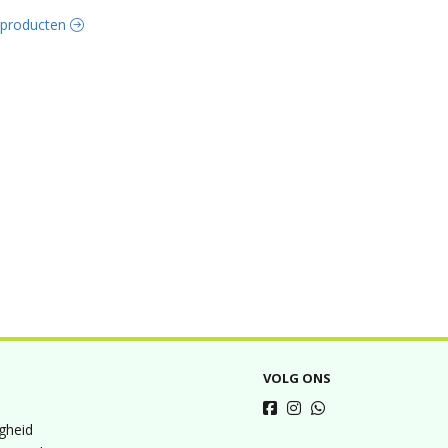
e producten
VOLG ONS
igheid