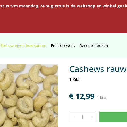
ustus t/m maandag 24 augustus is de webshop en winkel gesl
Stel uw eigen box samen
Fruit op werk
Receptenboxen
Cashews rauw
1 Kilo !
€ 12,99
1 kilo
–
+