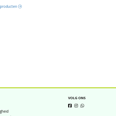
e producten
VOLG ONS
igheid