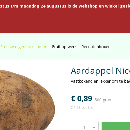
ustus t/m maandag 24 augustus is de webshop en winkel gesl
Stel uw eigen box samen
Fruit op werk
Receptenboxen
Aardappel Nic
Vastkokend en lekker om te ba
€ 0,89
500 gram
€ 1,78 per kilo
–
+