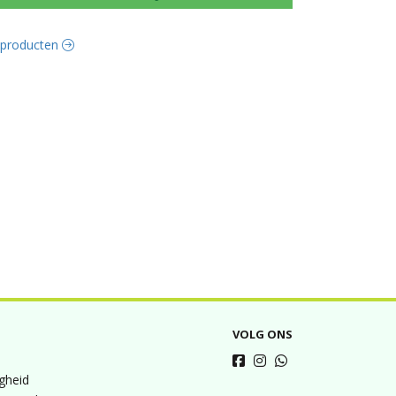
e producten
VOLG ONS
igheid