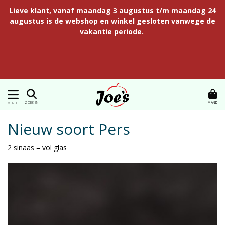
Lieve klant, vanaf maandag 3 augustus t/m maandag 24
augustus is de webshop en winkel gesloten vanwege de
vakantie periode.
MAND
ZOEKEN
MENU
Nieuw soort Pers
2 sinaas = vol glas